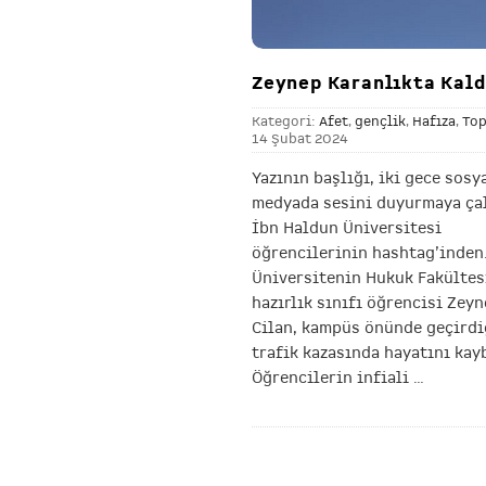
Zeynep Karanlıkta Kald
Kategori:
Afet
,
gençlik
,
Hafıza
,
To
14 Şubat 2024
Yazının başlığı, iki gece sosy
medyada sesini duyurmaya ça
İbn Haldun Üniversitesi
öğrencilerinin hashtag’inden
Üniversitenin Hukuk Fakültes
hazırlık sınıfı öğrencisi Zey
Cilan, kampüs önünde geçirdi
trafik kazasında hayatını kayb
Öğrencilerin infiali
…