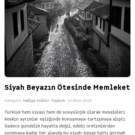
Siyah Beyazın Ötesinde Memleket
Kategori:
Hafıza
,
Kültür
,
Toplum
15 Ekim 2023
Türkiye hem siyasi hem de sosyolojik olarak meseleleri
keskin ayrımlar eşliğinde konuşmaya-tartışmaya alıştı.
Sadece gündelik hayatta değil, edebi üretimlerden
sinemaya kadar her alanda bu siyah-beyaz hattı görmek