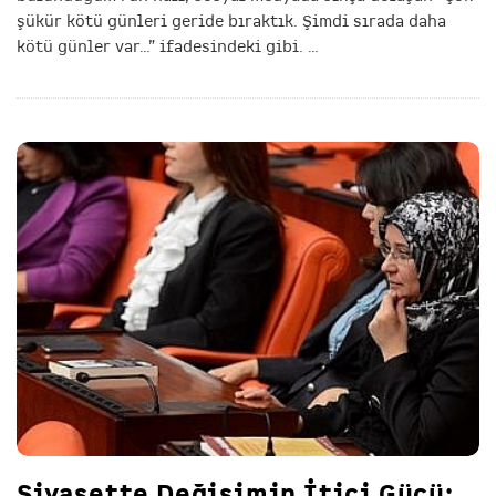
şükür kötü günleri geride bıraktık. Şimdi sırada daha
kötü günler var…” ifadesindeki gibi.
…
Siyasette Değişimin İtici Gücü: