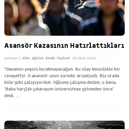
Asansör Kazasının Hatırlattıkları
Kategori:
Afet
,
eğitim
,
Emek
,
Toplum
29 Ekim 2023
“Davamın peşini bırakmayacağım. Bu olay kesinlikle bir
cinayettir. O asansör uzun süredir arızalıydı. Biz orada
köle gibi çalışıyorduk. Oğluma çalışma dedim, o bana,
‘Baba harçlık çıkarayım üniversiteye gitmeden önce’
dedi.
…