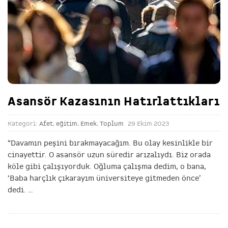
Asansör Kazasının Hatırlattıkları
Kategori:
Afet
,
eğitim
,
Emek
,
Toplum
29 Ekim 2023
“Davamın peşini bırakmayacağım. Bu olay kesinlikle bir
cinayettir. O asansör uzun süredir arızalıydı. Biz orada
köle gibi çalışıyorduk. Oğluma çalışma dedim, o bana,
‘Baba harçlık çıkarayım üniversiteye gitmeden önce’
dedi.
…