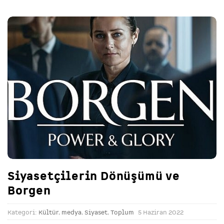
Siyasetçilerin Dönüşümü ve
Borgen
Kategori:
Kültür
,
medya
,
Siyaset
,
Toplum
5 Haziran 2022