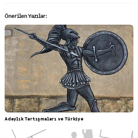
g
a
t
Önerilen Yazılar:
i
o
n
Adaylık Tartışmaları ve Türkiye