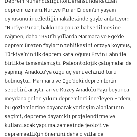
Deprem Mühendisliği Konferansı’nda katılan
deprem uzmanı Nuriye Pınar Erdem’in yaşam
öyküsünü incelediği makalesinde şöyle anlatıyor:
“Nuriye Pınar, hakkında çok az bahsedilmesine
rağmen, daha 1940’lı yıllarda Marmara ve Ege’de
deprem üreten fayların tehlikesini ortaya koymuş,
Türkiye’nin ilk deprem kataloğunu Ervin Lahn ile
birlikte tamamlamıştı. Paleontolojik çalışmalar da
yapmış, Anadolu’ya özgü üç yeni echinid türü
bulmuştu… Marmara ve Ege’deki depremlerin
sebebini araştıran ve Kuzey Anadolu Fayı boyunca
meydana gelen yıkıcı depremleri inceleyen Erdem,
bu gözlemlerine dayanarak yerleşim alanlarının
seçimi, depreme dayanıklı projelendirme ve
kullanılacak yapı malzemesinde jeoloji ve
depremselliğin önemini daha o yıllarda