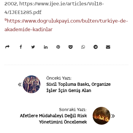
2002, https://www.ijee.ie/articles/Vol18-
4/IJEE1285.pdf
9
https://www.dogrulukpayi.com/bulten/turkiye-de-
akademide-kadinlar
P
Önceki Yazı:
Sivil Topluma Baskı, Organize
o
İşler İçin Geniş Alan
s
t
N
Sonraki Yazı:
a
Afetlere Müdahaleyi Değil Risk
v
Yönetimini Öncelemek
i