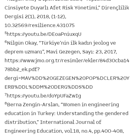
Cinsiyete Duyarlı Afet Risk Yönetimi,” Dirençlilik
Dergisi 2(1), 2018, (1-12),
10.32569/resilience.431075
5
https://youtu.be/DEoaPniuxqU
6
Nilgün Okay, “Türkiye’nin ilk kadın jeolog ve
deprem uzmanı”, Mavi Gezegen, Sayı: 23, 2017,
https://www.jmo.org.tr/resimler/ekler/84d30cba14
78bb2_ek.pdf?
dergi=MAV%DD%20GEZEGEN%20POP%DCLER%20Y
ERB%DDL%DDM%20DERG%DDS%DD
7
https://youtu.be/doYpUFaZwIg
8
Berna Zengin-Arslan, “Women in engineering
education in Turkey: Understanding the gendered
distribution,” International Journal of
Engineering Education, vol.18, no.4, pp.400-408,