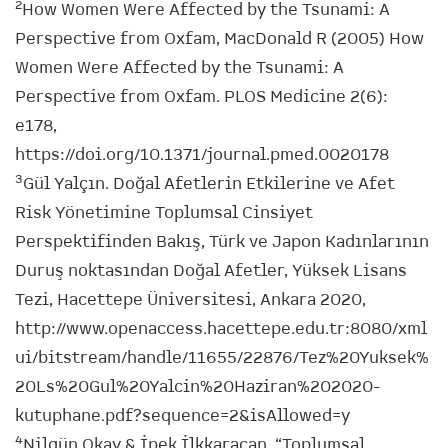
2
How Women Were Affected by the Tsunami: A
Perspective from Oxfam, MacDonald R (2005) How
Women Were Affected by the Tsunami: A
Perspective from Oxfam. PLOS Medicine 2(6):
e178,
https://doi.org/10.1371/journal.pmed.0020178
3
Gül Yalçın. Doğal Afetlerin Etkilerine ve Afet
Risk Yönetimine Toplumsal Cinsiyet
Perspektifinden Bakış, Türk ve Japon Kadınlarının
Duruş noktasından Doğal Afetler, Yüksek Lisans
Tezi, Hacettepe Üniversitesi, Ankara 2020,
http://www.openaccess.hacettepe.edu.tr:8080/xml
ui/bitstream/handle/11655/22876/Tez%20Yuksek%
20Ls%20Gul%20Yalcin%20Haziran%202020-
kutuphane.pdf?sequence=2&isAllowed=y
4
Nilgün Okay & İpek İlkkaracan, “Toplumsal