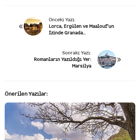
P
Önceki Yazı:
Lorca, Ergülen ve Maalouf’un
o
İzinde Granada…
s
t
N
Sonraki Yazı:
a
Romanların Yazıldığı Yer:
v
Marsilya
i
g
a
t
Önerilen Yazılar:
i
o
n