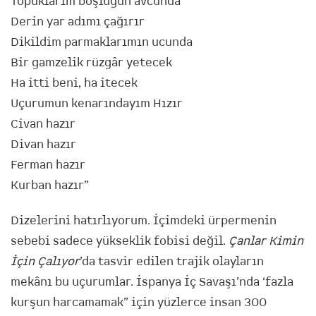
Topuklarım boşluğun avcunda
Derin yar adımı çağırır
Dikildim parmaklarımın ucunda
Bir gamzelik rüzgâr yetecek
Ha itti beni, ha itecek
Uçurumun kenarındayım Hızır
Civan hazır
Divan hazır
Ferman hazır
Kurban hazır”
Dizelerini hatırlıyorum. İçimdeki ürpermenin
sebebi sadece yükseklik fobisi değil.
Çanlar Kimin
İçin Çalıyor
’da tasvir edilen trajik olayların
mekânı bu uçurumlar. İspanya İç Savaşı’nda ‘fazla
kurşun harcamamak” için yüzlerce insan 300