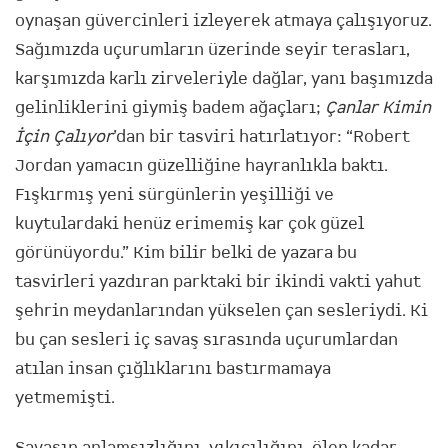
oynaşan güvercinleri izleyerek atmaya çalışıyoruz.
Sağımızda uçurumların üzerinde seyir terasları,
karşımızda karlı zirveleriyle dağlar, yanı başımızda
gelinliklerini giymiş badem ağaçları;
Çanlar Kimin
İçin Çalıyor
’dan bir tasviri hatırlatıyor: “Robert
Jordan yamacın güzelliğine hayranlıkla baktı.
Fışkırmış yeni sürgünlerin yeşilliği ve
kuytulardaki henüz erimemiş kar çok güzel
görünüyordu.” Kim bilir belki de yazara bu
tasvirleri yazdıran parktaki bir ikindi vakti yahut
şehrin meydanlarından yükselen çan sesleriydi. Ki
bu çan sesleri iç savaş sırasında uçurumlardan
atılan insan çığlıklarını bastırmamaya
yetmemişti.
Savaşın anlamsızlığını, yıkıcılığını, ölen kadar