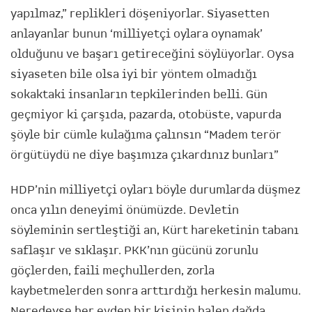
yapılmaz,” replikleri döşeniyorlar. Siyasetten
anlayanlar bunun ‘milliyetçi oylara oynamak’
olduğunu ve başarı getireceğini söylüyorlar. Oysa
siyaseten bile olsa iyi bir yöntem olmadığı
sokaktaki insanların tepkilerinden belli. Gün
geçmiyor ki çarşıda, pazarda, otobüste, vapurda
şöyle bir cümle kulağıma çalınsın “Madem terör
örgütüydü ne diye başımıza çıkardınız bunları”
HDP’nin milliyetçi oyları böyle durumlarda düşmez
onca yılın deneyimi önümüzde. Devletin
söyleminin sertleştiği an, Kürt hareketinin tabanı
saflaşır ve sıklaşır. PKK’nın gücünü zorunlu
göçlerden, faili meçhullerden, zorla
kaybetmelerden sonra arttırdığı herkesin malumu.
Neredeyse her evden bir kişinin halen dağda