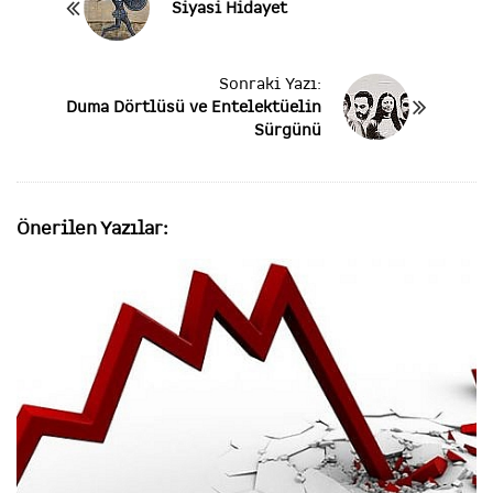
Siyasi Hidayet
o
s
t
Sonraki Yazı:
N
Duma Dörtlüsü ve Entelektüelin
a
Sürgünü
v
i
g
a
Önerilen Yazılar:
t
i
o
n