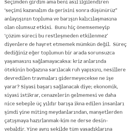
Seçimden girdim ama beni asıl ilgilendiren
‘seçimi kazanalım da gerisini sonra düşünürüz”
anlayışının topluma ve barışın kalıcılaşmasına
olan olumsuz etkisi. Bunu hiç önemsemeyip
‘çözüm süreci bu restleşmeden etkilenmez’
diyenlere de hayret etmemek mümkün değil. Süreç
dediğiniz eğer toplumun bir arada sorunsuzca
yaşamasını sağlamayacaksa: kriz anlarında
ötekinin boğazına sarılacak ruh yapısını, nesillere
devredilen travmaları gidermeyecekse ne işe
yarar? Siyasi başarı sağlanacak diye; ekonomik,
siyasi istikrar, cenazelerin gelmemesi ve daha
nice sebeple üç yıldır barışa ikna edilen insanları
şimdi yine miting meydanlarından, manşetlerden
çatışmaya hazırlanmak-kim ne derse desin-
vebaldir. Yine aynı şekilde tüm yaşadıklarına