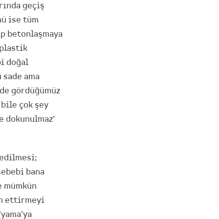
arında geçiş
nü ise tüm
lip betonlaşmaya
plastik
i doğal
u sade ama
inde gördüğümüz
bile çok şey
re dokunulmaz’
edilmesi;
sebebi bana
le mümkün
m ettirmeyi
‘yama’ya