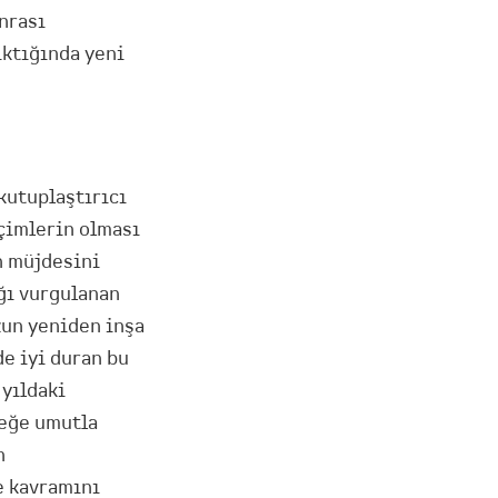
nrası
ıktığında yeni
kutuplaştırıcı
eçimlerin olması
n müjdesini
ağı vurgulanan
zun yeniden inşa
de iyi duran bu
yıldaki
ceğe umutla
n
le kavramını