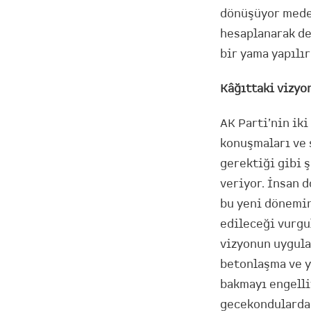
dönüşüyor meden
hesaplanarak de
bir yama yapılır
Kâğıttaki vizy
AK Parti’nin ik
konuşmaları ve 
gerektiği gibi 
veriyor. İnsan d
bu yeni dönemin
edileceği vurgul
vizyonun uygul
betonlaşma ve y
bakmayı engelli
gecekondularda t