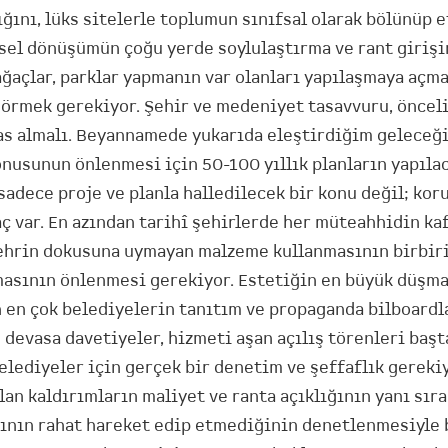
ığını, lüks sitelerle toplumun sınıfsal olarak bölünüp 
tsel dönüşümün çoğu yerde soylulaştırma ve rant giriş
ağaçlar, parklar yapmanın var olanları yapılaşmaya açma
örmek gerekiyor. Şehir ve medeniyet tasavvuru, önceli
as almalı. Beyannamede yukarıda eleştirdiğim gelece
nusunun önlenmesi için 50-100 yıllık planların yapıla
 sadece proje ve planla halledilecek bir konu değil; kor
ç var. En azından tarihî şehirlerde her müteahhidin ka
ehrin dokusuna uymayan malzeme kullanmasının birbir
masının önlenmesi gerekiyor. Estetiğin en büyük düşma
n en çok belediyelerin tanıtım ve propaganda bilboardl
 devasa davetiyeler, hizmeti aşan açılış törenleri baş
elediyeler için gerçek bir denetim ve şeffaflık gereki
an kaldırımların maliyet ve ranta açıklığının yanı sıra
rının rahat hareket edip etmediğinin denetlenmesiyle 