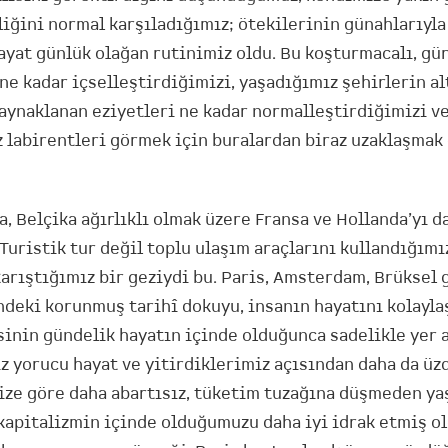
liğini normal karşıladığımız; ötekilerinin günahlarıyla 
ayat günlük olağan rutinimiz oldu. Bu koşturmacalı, gü
 ne kadar içselleştirdiğimizi, yaşadığımız şehirlerin al
aynaklanan eziyetleri ne kadar normalleştirdiğimizi ve
 labirentleri görmek için buralardan biraz uzaklaşmak
, Belçika ağırlıklı olmak üzere Fransa ve Hollanda’yı d
uristik tur değil toplu ulaşım araçlarını kullandığımız
karıştığımız bir geziydi bu. Paris, Amsterdam, Brüksel 
ndeki korunmuş tarihî dokuyu, insanın hayatını kolayla
sinin gündelik hayatın içinde olduğunca sadelikle yer 
z yorucu hayat ve yitirdiklerimiz açısından daha da üzd
ize göre daha abartısız, tüketim tuzağına düşmeden ya
 kapitalizmin içinde olduğumuzu daha iyi idrak etmiş o