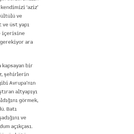
kendimizi ‘aziz’
rültülü ve
t ve üst yapı
 içerisine
 gerekiyor ara
a kapsayan bir
, şehirlerin
gibi Avrupa’nın
ştıran altyapıyı
aldığını görmek,
ü. Batı
şadığını ve
ldum açıkçası.