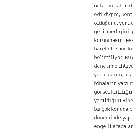
ortadan kaldırd
edildiğini, ken
olduğunu, yeni 
getirmediğini g
korunmasını es
hareket etme ko
belirtiliyor. Bu
denetime ihtiya
yapmasının, o ş
binaların yapıl
görsel kirliliği
yapıldığını yine
birçok konuda b
döneminde yapıl
engelli arabala