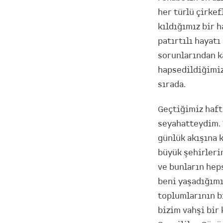
her türlü çirkef
kıldığımız bir h
patırtılı hayatı
sorunlarından k
hapsedildiğimiz
sırada.
Geçtiğimiz hafta
seyahatteydim. T
günlük akışına 
büyük şehirleri
ve bunların hep
beni yaşadığımı
toplumlarının b
bizim vahşi bir