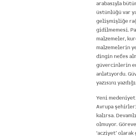
arabasıyla bütü
üstünlüğü var y
gelişmişliğe ra
gidilmemesi. Pa
malzemeler, kur
malzemelerin ye
dingin nefes al
güvercinlerin e
anlatıyordu. Gü
yazısını yazdığ
Yeni medeniyet 
Avrupa şehirler
kalırsa. Devaml
olmuyor. Göreve
‘acziyet’ olara