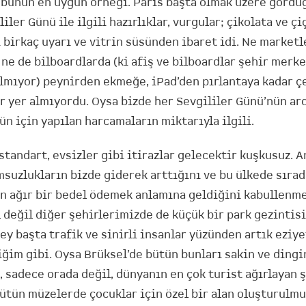
 bunun en uygun örneği. Paris başta olmak üzere görd
iler Günü ile ilgili hazırlıklar, vurgular; çikolata ve çi
 birkaç uyarı ve vitrin süsünden ibaret idi. Ne marketl
 ne de bilboardlarda (ki afiş ve bilboardlar şehir merk
lmıyor) peynirden ekmeğe, iPad’den pırlantaya kadar çe
r yer almıyordu. Oysa bizde her Sevgililer Günü’nün ar
ün için yapılan harcamaların miktarıyla ilgili.
standart, evsizler gibi itirazlar gelecektir kuşkusuz. A
msuzlukların bizde giderek arttığını ve bu ülkede sırad
n ağır bir bedel ödemek anlamına geldiğini kabullenm
 değil diğer şehirlerimizde de küçük bir park gezintis
ey başta trafik ve sinirli insanlar yüzünden artık ezi
iğim gibi. Oysa Brüksel’de bütün bunları sakin ve dingi
sadece orada değil, dünyanın en çok turist ağırlayan ş
ütün müzelerde çocuklar için özel bir alan oluşturulmu