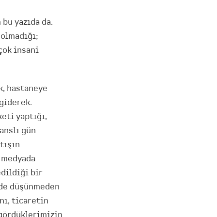
bu yazıda da.
 olmadığı;
çok insani
k, hastaneye
giderek.
eti yaptığı,
anslı gün
tışın
; medyada
dildiği bir
ünde düşünmeden
ı, ticaretin
 gördüklerimizin