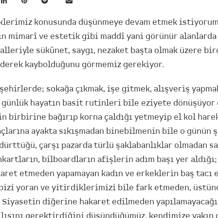
iklerimiz konusunda düşünmeye devam etmek istiyorum 
n mimarî ve estetik gibi maddî yani görünür alanlarda
alleriyle sükûnet, saygı, nezaket başta olmak üzere bir
iderek kaybolduğunu görmemiz gerekiyor.
 şehirlerde; sokağa çıkmak, işe gitmek, alışveriş yapma
 günlük hayatın basit rutinleri bile eziyete dönüşüyor 
n birbirine bağırıp korna çaldığı yetmeyip el kol harek
açlarına ayakta sıkışmadan binebilmenin bile o günün ş
ürttüğü, çarşı pazarda türlü şaklabanlıklar olmadan sa
kartların, bilboardların afişlerin adım başı yer aldığı
aret etmeden yapamayan kadın ve erkeklerin baş tacı e
 bizi yoran ve yitirdiklerimizi bile fark etmeden, üst
. Siyasetin diğerine hakaret edilmeden yapılamayacağın
ılısını gerektirdiğini düşündüğümüz, kendimize yakın