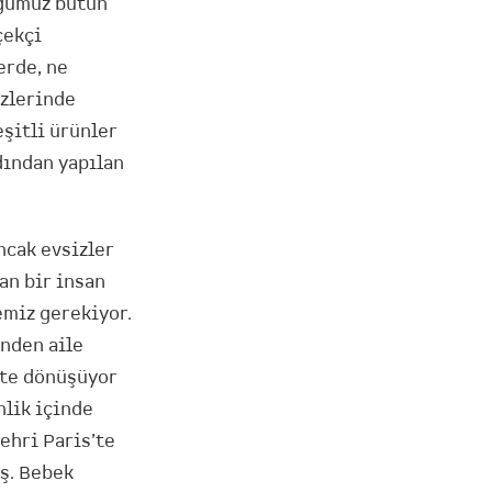
üğümüz bütün
çekçi
erde, ne
ezlerinde
şitli ürünler
dından yapılan
ncak evsizler
an bir insan
emiz gerekiyor.
inden aile
yete dönüşüyor
nlik içinde
ehri Paris’te
ş. Bebek