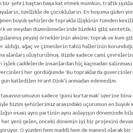
n bir şehri baştan başa kat etmek mümkün, trafik ışıkl
ayaların, özellikle de çocukluların. En hoşuma giden yö
ğmen büyük şehirlerde toprakla ilişkinin tümden kesi
rk ve meydan düzenlemelerinde bizdeki gibi sentetik, 
gulanmış peyzaj örneklerinin aksine; toprak ve kum gib
r aldığı, ağaç ve çimenlerin tabii hallerinin korunduğ
ma alanları oluşturulmuş. Bizde sadece cami çevreler
n işlek caddelerde insanlardan hiç kaçmadan salınması 
vercinleri her gördüğümde ‘Bu topraklarda güvercinle
ı gün katledilen Hrant Dink’i anmadan edemedim.
tasavvurumuzun sadece ‘günü kurtarmak’ üzerine bina 
iyle bizim şehirlerimiz arasındaki uçurumun en büyük 
ılığın esası aynı partinin aynı anlayışın döneminde bi
 her yeni gelen, önceki dönemin iyi bir projesini deva
k görüyor. O yüzden hem maddî hem de manevî olarak bir 