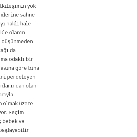
etkileşimin yok
imlerine sahne
yı haklı hale
kle olanın
ği düşünmeden
cağı da
uma odaklı bir
fasına göre bina
ini perdeleyen
nlarından olan
arıyla
ta olmak üzere
yor. Seçim
; bebek ve
başlayabilir