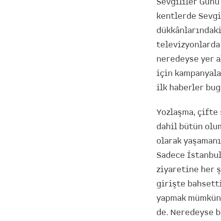
Sevgililer Günü
kentlerde Sevgil
dükkânlarındaki
televizyonlarda
neredeyse yer a
için kampanyala
ilk haberler bug
Yozlaşma, çifte 
dahil bütün olu
olarak yaşamanı
Sadece İstanbul
ziyaretine her ş
girişte bahsett
yapmak mümkün, 
de. Neredeyse b