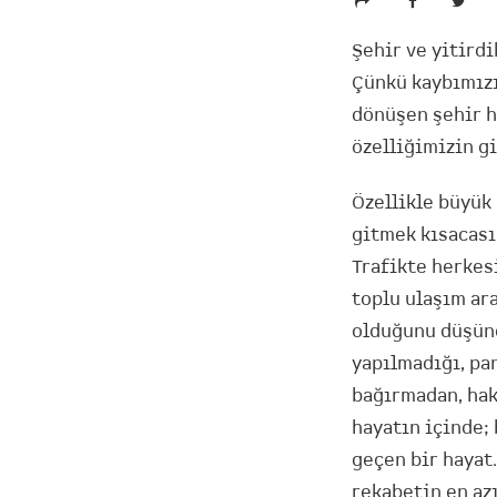
Şehir ve yitird
Çünkü kaybımızı
dönüşen şehir h
özelliğimizin g
Özellikle büyük
gitmek kısacası
Trafikte herkesi
toplu ulaşım ar
olduğunu düşünd
yapılmadığı, pan
bağırmadan, hak
hayatın içinde;
geçen bir hayat
rekabetin en az