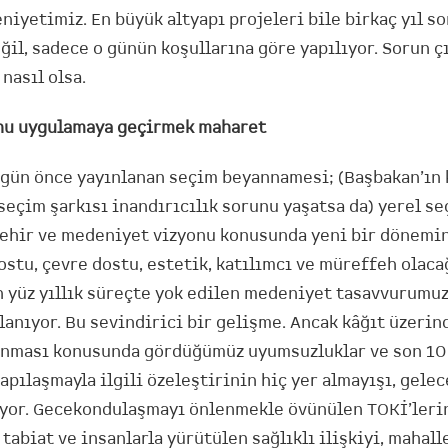
iyetimiz. En büyük altyapı projeleri bile birkaç yıl so
ğil, sadece o günün koşullarına göre yapılıyor. Sorun ç
 nasıl olsa.
onu uygulamaya geçirmek maharet
i gün önce yayınlanan seçim beyannamesi; (Başbakan’ın 
seçim şarkısı inandırıcılık sorunu yaşatsa da) yerel s
şehir ve medeniyet vizyonu konusunda yeni bir dönemi
ostu, çevre dostu, estetik, katılımcı ve müreffeh olac
 yüz yıllık süreçte yok edilen medeniyet tasavvurumu
anıyor. Bu sevindirici bir gelişme. Ancak kâğıt üzerin
anması konusunda gördüğümüz uyumsuzluklar ve son 10 
apılaşmayla ilgili özeleştirinin hiç yer almayışı, gele
yor. Gecekondulaşmayı önlenmekle övünülen TOKİ’leri
abiat ve insanlarla yürütülen sağlıklı ilişkiyi, mahal