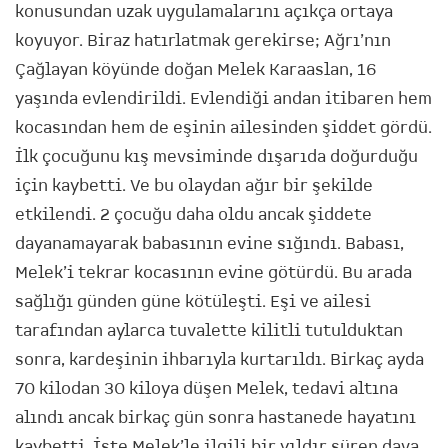
konusundan uzak uygulamalarını açıkça ortaya
koyuyor. Biraz hatırlatmak gerekirse; Ağrı’nın
Çağlayan köyünde doğan Melek Karaaslan, 16
yaşında evlendirildi. Evlendiği andan itibaren hem
kocasından hem de eşinin ailesinden şiddet gördü.
İlk çocuğunu kış mevsiminde dışarıda doğurduğu
için kaybetti. Ve bu olaydan ağır bir şekilde
etkilendi. 2 çocuğu daha oldu ancak şiddete
dayanamayarak babasının evine sığındı. Babası,
Melek’i tekrar kocasının evine götürdü. Bu arada
sağlığı günden güne kötüleşti. Eşi ve ailesi
tarafından aylarca tuvalette kilitli tutulduktan
sonra, kardeşinin ihbarıyla kurtarıldı. Birkaç ayda
70 kilodan 30 kiloya düşen Melek, tedavi altına
alındı ancak birkaç gün sonra hastanede hayatını
kaybetti. İşte Melek’le ilgili bir yıldır süren dava