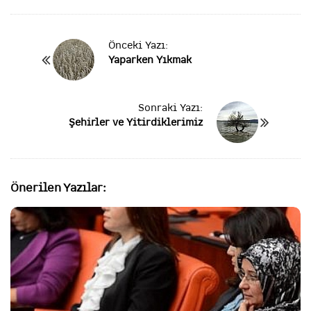
P
Önceki Yazı:
Yaparken Yıkmak
o
s
t
Sonraki Yazı:
N
Şehirler ve Yitirdiklerimiz
a
v
i
g
Önerilen Yazılar:
a
t
i
o
n