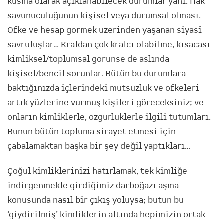
kusma olarak açıklanabilecek durumlar yani. Hak
savunuculuğunun kişisel veya durumsal olması.
Öfke ve hesap görmek üzerinden yaşanan siyasî
savruluşlar… Kraldan çok kralcı olabilme, kısacası
kimliksel/toplumsal görünse de aslında
kişisel/bencil sorunlar. Bütün bu durumlara
baktığınızda içlerindeki mutsuzluk ve öfkeleri
artık yüzlerine vurmuş kişileri göreceksiniz; ve
onların kimliklerle, özgürlüklerle ilgili tutumları.
Bunun bütün topluma sirayet etmesi için
çabalamaktan başka bir şey değil yaptıkları…
Çoğul kimliklerinizi hatırlamak, tek kimliğe
indirgenmekle girdiğimiz darboğazı aşma
konusunda nasıl bir çıkış yoluysa; bütün bu
‘giydirilmiş’ kimliklerin altında hepimizin ortak