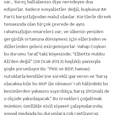
var… Süreç baltalansın diye neredeyse dua
ediyorlar. Sadece sosyalistler değil, kuşkusuz AK
Parti karşıtlığından malul olanlar. Kürtlerle dirsek
temasında olan birçok çevrede de aynı
rahatsızlığın emareleri var; ve ülkenin yeniden
gerginlik ortamına dönüşmesi için ellerinden ve
dillerinden geleni esirgemiyorlar. Vahap Coşkun
bu durumu Taraf’taki köşesinde; “Elbette Hubbu
Ali’den değil” (18 Ocak 2013) başlıklı yazısıyla
şöyle yorumluyordu: “PKK ve BDP, hamasi
nutuklarla kendilerine sürekli gaz veren ve ‘barış
olacaksa bile bu AKP ile olmasın’ ruh hâlindeki bu
kesimlerden yakasını sıyırdıkça, barış ihtimali de
o ölçüde yakınlaşacak.” Bu örnekleri çoğaltmak
mümkün; özellikle sivil siyaset çalışmalarında;
sosyal medyada bu durumlara çok rastlıyoruz.