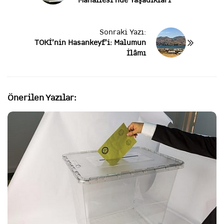
Mahallesi’nde Yaşadıkları
s
t
N
Sonraki Yazı:
a
TOKİ’nin Hasankeyf’i: Malumun
v
İlâmı
i
g
a
t
Önerilen Yazılar:
i
o
n