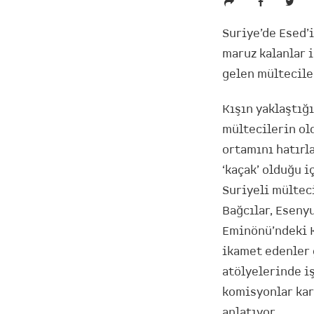
Suriye’de Esed’
maruz kalanlar 
gelen mültecile
Kışın yaklaştığ
mültecilerin ol
ortamını hatırla
‘kaçak’ olduğu i
Suriyeli mülteci
Bağcılar, Esenyu
Eminönü’ndeki 
ikamet edenler g
atölyelerinde iş
komisyonlar kar
anlatıyor.