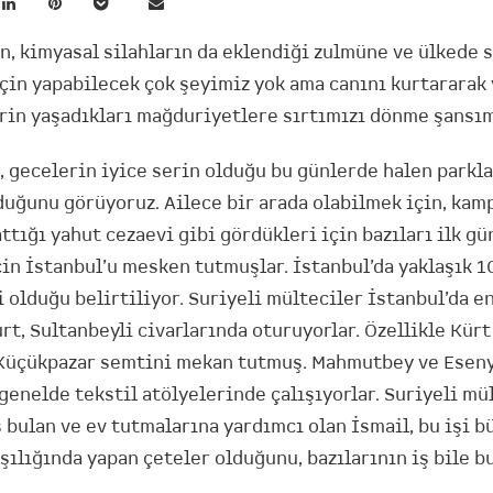
in, kimyasal silahların da eklendiği zulmüne ve ülkede 
için yapabilecek çok şeyimiz yok ama canını kurtararak
rin yaşadıkları mağduriyetlere sırtımızı dönme şansım
ı, gecelerin iyice serin olduğu bu günlerde halen parkl
duğunu görüyoruz. Ailece bir arada olabilmek için, kam
ttığı yahut cezaevi gibi gördükleri için bazıları ilk g
çin İstanbul’u mesken tutmuşlar. İstanbul’da yaklaşık 
 olduğu belirtiliyor. Suriyeli mülteciler İstanbul’da en
rt, Sultanbeyli civarlarında oturuyorlar. Özellikle Kür
Küçükpazar semtini mekan tutmuş. Mahmutbey ve Eseny
enelde tekstil atölyelerinde çalışıyorlar. Suriyeli mü
 bulan ve ev tutmalarına yardımcı olan İsmail, bu işi b
şılığında yapan çeteler olduğunu, bazılarının iş bile 