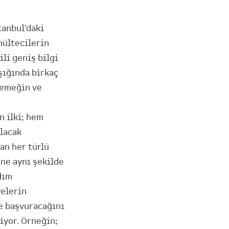
anbul’daki
mültecilerin
ili geniş bilgi
ığında birkaç
 emeğin ve
n ilki; hem
lacak
an her türlü
ine aynı şekilde
dım
yelerin
ye başvuracağını
iyor. Örneğin;