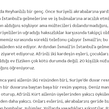
da Reyhanlılı bir genç. Önce Suriyeli akrabalarına yar
 İstanbul’a gelmelerine ve iş bulmalarına aracılık etmi
on aldığını söylüyor ama mültecileri dolandırmadığını,
riyelilerin uğradığı haksızlıklar karşısında takipçi o
memiz sırasında sürekli telefonu çalıyor İsmail’in; bu
aileden söz ediyor. Ardından İsmail’in İstanbul’a gelme
i ziyaret ediyoruz. Afrinli iki kardeşin eşleri, çocukları
ldığı ev fiziken çok kötü durumda değil. 20 kişilik nüf
ığını öğreniyoruz.
a yani ailenin iki reisinden biri, Suriye’de duvar res
n bir duvarına baştan başa bir resim yapmış. Deniz man
oturup, Afrinli Kürt ailenin üyelerinden yakıcı öyküler
den daha yakıcı. Onları evlerini, akrabalarını geride b
 bombalar, zulümler. Yollarda yaşadıkları sıkıntılar. Bi