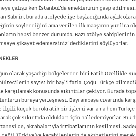
eye çalışırken İstanbul’da emeklerinin gasp edilmesi. 
an Sabrin, burada atölyede işe başladığında aylık olar
eğinin söylendiğini ama verilen ilk maaşının yüz lira o
anların hepsi benzer durumda. Bazı atölye sahiplerinin 
imseye şikayet edemezsiniz’ dediklerini söylüyorlar.
RNEKLER
ğun olarak yaşadığı bölgelerden biri Fatih Özellikle K
ültecilerin sayısı bir hayli fazla. Çoğu Türkçe bilmedi
ile karşılamak konusunda sıkıntılar çekiyor. Burada to
elenlerin buraya yerleşmesi. Bayrampaşa civarında karş
e ilgili küçük bürokratik bir işlemi var ama hem Türkçe
rak çok sıkıntıda oldukları için halledemiyorlar. Sık d
tanesi de; akrabalarıyla irtibatlarının kesilmesi. Sade
 değil Türkiye’ye kaçabilenlerin de akıbetlerini merak