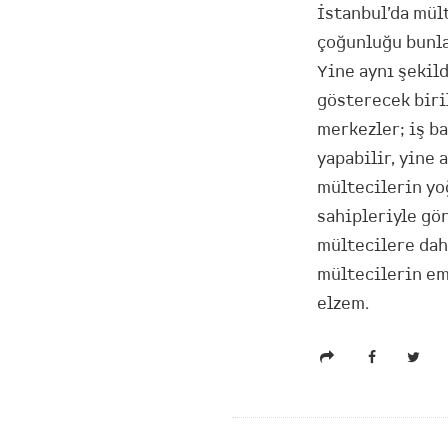
İstanbul’da mül
çoğunluğu bunla
Yine aynı şekil
gösterecek biri
merkezler; iş ba
yapabilir, yine 
mültecilerin yoğ
sahipleriyle gör
mültecilere daha
mültecilerin em
elzem.