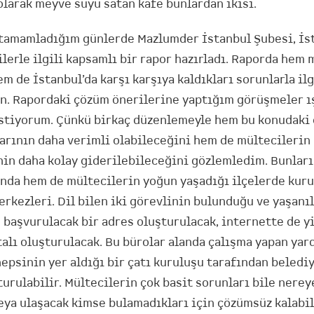
 olarak meyve suyu satan kafe bunlardan ikisi.
tamamladığım günlerde Mazlumder İstanbul Şubesi, İst
lerle ilgili kapsamlı bir rapor hazırladı. Raporda hem 
 de İstanbul’da karşı karşıya kaldıkları sorunlarla ilg
. Rapordaki çözüm önerilerine yaptığım görüşmeler ış
stiyorum. Çünkü birkaç düzenlemeyle hem bu konudaki
arının daha verimli olabileceğini hem de mültecilerin
in daha kolay giderilebileceğini gözlemledim. Bunları
nda hem de mültecilerin yoğun yaşadığı ilçelerde kuru
rkezleri. Dil bilen iki görevlinin bulunduğu ve yaşanıl
 başvurulacak bir adres oluşturulacak, internette de y
talı oluşturulacak. Bu bürolar alanda çalışma yapan yar
hepsinin yer aldığı bir çatı kuruluşu tarafından beledi
turulabilir. Mültecilerin çok basit sorunları bile nere
eya ulaşacak kimse bulamadıkları için çözümsüz kalabil