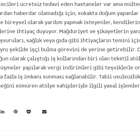
tecileri ücretsiz tedavi eden hastaneler var ama mülte
rdan haberdar olamadığı için, sokakta doğum yapanlar 
de bireysel olarak yardım yapmak isteyenler, kendilerin
lerine ihtiyaç duyuyor. Mağduriyet ve şikayetlerin yanı
şvuruları, sağlık veya gıda gibi ihtiyaçların temini içi
aynı şekilde işçi bulma görevini de yerine getirebilir. 
un olarak çalıştığı iş kollarından biri olan tekstil atö
üşmeler yapılarak vergi indirimleri gibi teşviklerle o
 fazla iş imkanı sunması sağlanabilir. Tabii usulsüzlük
eğini sömüren atölye sahipleriyle ilgili yasal işlemler