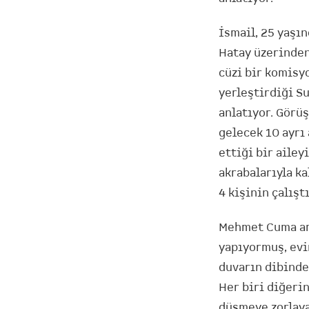
İsmail, 25 yaşın
Hatay üzerinden
cüzi bir komisy
yerleştirdiği Su
anlatıyor. Görüş
gelecek 10 ayrı 
ettiği bir ailey
akrabalarıyla ka
4 kişinin çalışt
Mehmet Cuma amc
yapıyormuş, evi
duvarın dibinde 
Her biri diğerin
düşmeye zorlayan