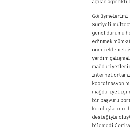
açılan ağırlıklı
Görüşmelerimi 
Suriyeli mülteci
genel durumu hem
edinmek mümkün
öneri eklemek i
yardım çalışmal
mağduriyetlerin
internet ortamı
koordinasyon me
mağduriyet için
bir başvuru por
kuruluşlarının 
desteğiyle oluş
bilemedikleri v