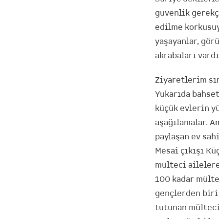
güvenlik gerekçe
edilme korkusuy
yaşayanlar, gör
akrabaları vardı
Ziyaretlerim sır
Yukarıda bahset
küçük evlerin y
aşağılamalar. A
paylaşan ev sahi
Mesai çıkışı Küç
mülteci aileler
100 kadar mülte
gençlerden biri
tutunan mültecil