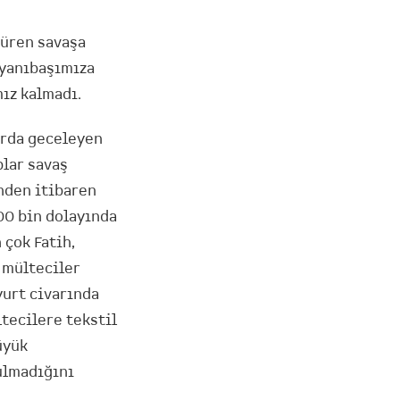
süren savaşa
 yanıbaşımıza
ız kalmadı.
arda geceleyen
plar savaş
ünden itibaren
100 bin dolayında
 çok Fatih,
t mülteciler
urt civarında
ltecilere tekstil
üyük
bulmadığını