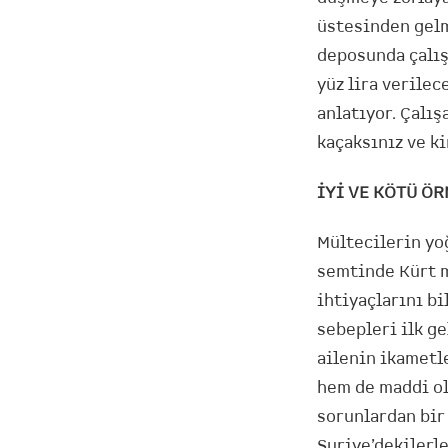
üstesinden gelm
deposunda çalış
yüz lira verilec
anlatıyor. Çalış
kaçaksınız ve k
İYİ VE KÖTÜ Ö
Mültecilerin yo
semtinde Kürt m
ihtiyaçlarını b
sebepleri ilk g
ailenin ikametl
hem de maddi ola
sorunlardan bir 
Suriye’dekilerle