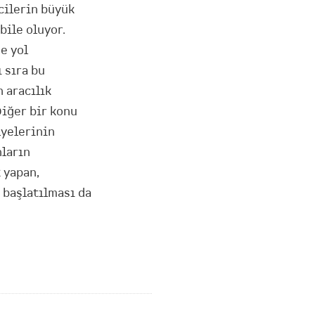
cilerin büyük
bile oluyor.
e yol
 sıra bu
n aracılık
Diğer bir konu
lyelerinin
nların
 yapan,
 başlatılması da