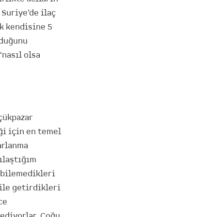
Suriye’de ilaç
ak kendisine 5
lduğunu
‘nasıl olsa
üçükpazar
ği için en temel
parlanma
ılaştığım
 bilemedikleri
ile getirdikleri
ce
 ediyorlar. Çoğu