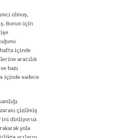
dımcı olmuş,
ş. Bunun için
 işe
lduğunu
 hafta içinde
lerine aracılık
 ve bazı
us içinde sadece
samlığı
zarası çizilmiş
ini dinliyoruz.
ırakarak yola
rlikte acıların