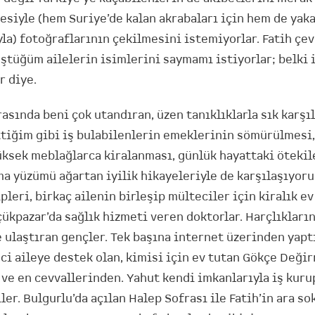
siyle (hem Suriye’de kalan akrabaları için hem de yaka
la) fotoğraflarının çekilmesini istemiyorlar. Fatih çe
üştüğüm ailelerin isimlerini saymamı istiyorlar; belki 
r diye.
asında beni çok utandıran, üzen tanıklıklarla sık karşı
tiğim gibi iş bulabilenlerin emeklerinin sömürülmesi,
üksek meblağlarca kiralanması, günlük hayattaki ötekil
ma yüzümü ağartan iyilik hikayeleriyle de karşılaşıyoru
pleri, birkaç ailenin birleşip mülteciler için kiralık ev
ükpazar’da sağlık hizmeti veren doktorlar. Harçlıkların
e ulaştıran gençler. Tek başına internet üzerinden yapt
ci aileye destek olan, kimisi için ev tutan Gökçe Deği
 ve en cevvallerinden. Yahut kendi imkanlarıyla iş kuru
er. Bulgurlu’da açılan Halep Sofrası ile Fatih’in ara so