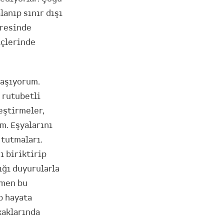
lanıp sınır dışı
vresinde
içlerinde
laşıyorum.
 rutubetli
eştirmeler,
m. Eşyalarını
 tutmaları.
ı biriktirip
ığı duyurularla
rmen bu
p hayata
kaklarında